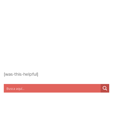
[was-this-helpful]