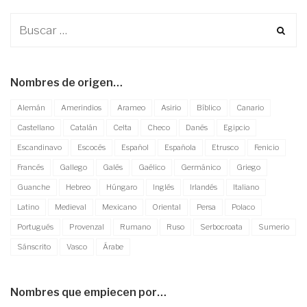
Nombres de origen…
Alemán
Amerindios
Arameo
Asirio
Bíblico
Canario
Castellano
Catalán
Celta
Checo
Danés
Egipcio
Escandinavo
Escocés
Español
Española
Etrusco
Fenicio
Francés
Gallego
Galés
Gaélico
Germánico
Griego
Guanche
Hebreo
Húngaro
Inglés
Irlandés
Italiano
Latino
Medieval
Mexicano
Oriental
Persa
Polaco
Portugués
Provenzal
Rumano
Ruso
Serbocroata
Sumerio
Sánscrito
Vasco
Árabe
Nombres que empiecen por…