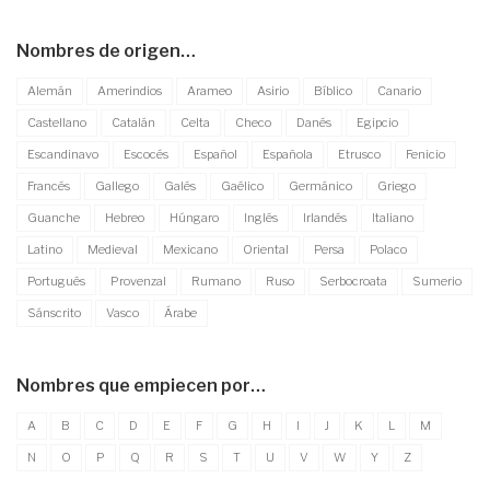
Nombres de origen…
Alemán
Amerindios
Arameo
Asirio
Bíblico
Canario
Castellano
Catalán
Celta
Checo
Danés
Egipcio
Escandinavo
Escocés
Español
Española
Etrusco
Fenicio
Francés
Gallego
Galés
Gaélico
Germánico
Griego
Guanche
Hebreo
Húngaro
Inglés
Irlandés
Italiano
Latino
Medieval
Mexicano
Oriental
Persa
Polaco
Portugués
Provenzal
Rumano
Ruso
Serbocroata
Sumerio
Sánscrito
Vasco
Árabe
Nombres que empiecen por…
A
B
C
D
E
F
G
H
I
J
K
L
M
N
O
P
Q
R
S
T
U
V
W
Y
Z