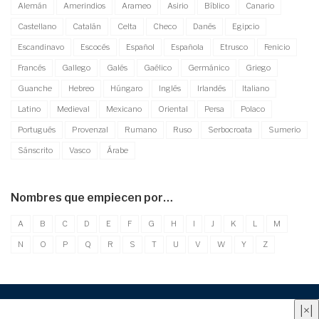
Alemán
Amerindios
Arameo
Asirio
Bíblico
Canario
Castellano
Catalán
Celta
Checo
Danés
Egipcio
Escandinavo
Escocés
Español
Española
Etrusco
Fenicio
Francés
Gallego
Galés
Gaélico
Germánico
Griego
Guanche
Hebreo
Húngaro
Inglés
Irlandés
Italiano
Latino
Medieval
Mexicano
Oriental
Persa
Polaco
Portugués
Provenzal
Rumano
Ruso
Serbocroata
Sumerio
Sánscrito
Vasco
Árabe
Nombres que empiecen por…
A
B
C
D
E
F
G
H
I
J
K
L
M
N
O
P
Q
R
S
T
U
V
W
Y
Z
Quienes somos
|
Contacto
|
Anúnciate aquí
|
Aviso
|
×
|