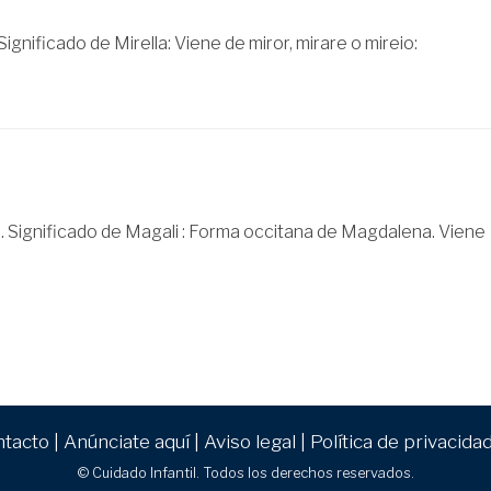
ignificado de Mirella: Viene de miror, mirare o mireio:
. Significado de Magali : Forma occitana de Magdalena. Viene
ntacto
|
Anúnciate aquí
|
Aviso legal
|
Política de privacida
© Cuidado Infantil. Todos los derechos reservados.