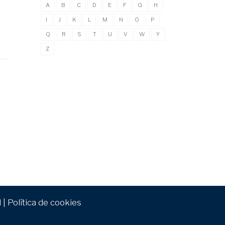
A
B
C
D
E
F
G
H
I
J
K
L
M
N
O
P
Q
R
S
T
U
V
W
Y
Z
d
|
Política de cookies