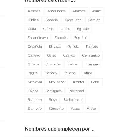
Alemán
Amerindios
Arameo
Asirio
Bíblico
Canario
Castellano
Catalán
Celta
Checo
Danés
Egipcio
Escandinavo
Escocés
Español
Española
Etrusco
Fenicio
Francés
Gallego
Galés
Gaélico
Germánico
Griego
Guanche
Hebreo
Húngaro
Inglés
Irlandés
Italiano
Latino
Medieval
Mexicano
Oriental
Persa
Polaco
Portugués
Provenzal
Rumano
Ruso
Serbocroata
Sumerio
Sánscrito
Vasco
Árabe
Nombres que empiecen por…