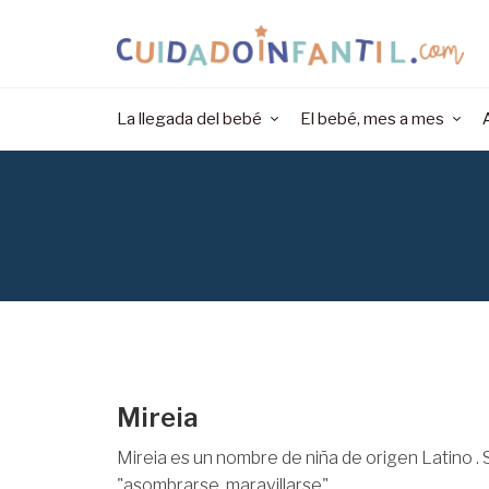
La llegada del bebé
El bebé, mes a mes
Mireia
Mireia es un nombre de niña de origen Latino . S
"asombrarse, maravillarse"