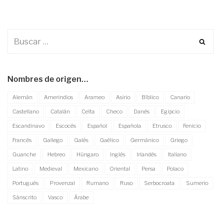
Nombres de origen…
Alemán
Amerindios
Arameo
Asirio
Bíblico
Canario
Castellano
Catalán
Celta
Checo
Danés
Egipcio
Escandinavo
Escocés
Español
Española
Etrusco
Fenicio
Francés
Gallego
Galés
Gaélico
Germánico
Griego
Guanche
Hebreo
Húngaro
Inglés
Irlandés
Italiano
Latino
Medieval
Mexicano
Oriental
Persa
Polaco
Portugués
Provenzal
Rumano
Ruso
Serbocroata
Sumerio
Sánscrito
Vasco
Árabe