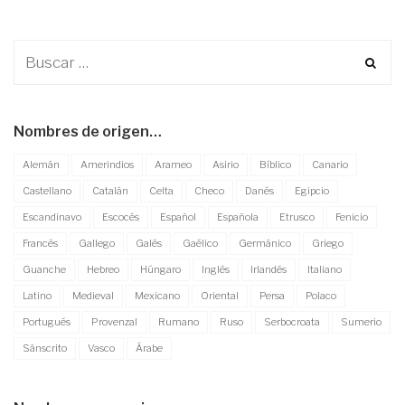
Nombres de origen…
Alemán
Amerindios
Arameo
Asirio
Bíblico
Canario
Castellano
Catalán
Celta
Checo
Danés
Egipcio
Escandinavo
Escocés
Español
Española
Etrusco
Fenicio
Francés
Gallego
Galés
Gaélico
Germánico
Griego
Guanche
Hebreo
Húngaro
Inglés
Irlandés
Italiano
Latino
Medieval
Mexicano
Oriental
Persa
Polaco
Portugués
Provenzal
Rumano
Ruso
Serbocroata
Sumerio
Sánscrito
Vasco
Árabe