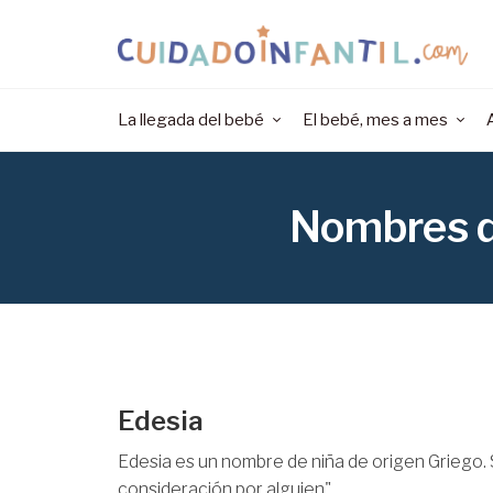
La llegada del bebé
El bebé, mes a mes
Nombres de
Edesia
Edesia es un nombre de niña de origen Griego. 
consideración por alguien".