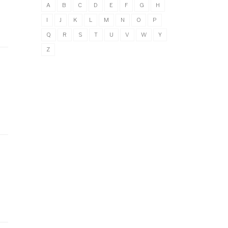
A
B
C
D
E
F
G
H
I
J
K
L
M
N
O
P
Q
R
S
T
U
V
W
Y
Z