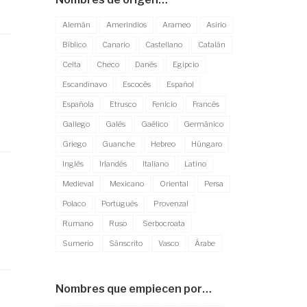
Alemán
Amerindios
Arameo
Asirio
Bíblico
Canario
Castellano
Catalán
Celta
Checo
Danés
Egipcio
Escandinavo
Escocés
Español
Española
Etrusco
Fenicio
Francés
Gallego
Galés
Gaélico
Germánico
Griego
Guanche
Hebreo
Húngaro
Inglés
Irlandés
Italiano
Latino
Medieval
Mexicano
Oriental
Persa
Polaco
Portugués
Provenzal
Rumano
Ruso
Serbocroata
Sumerio
Sánscrito
Vasco
Árabe
Nombres que empiecen por…