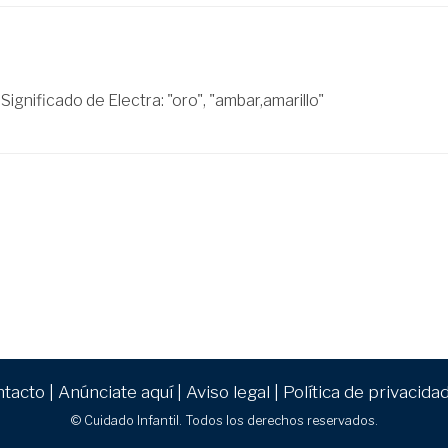
ignificado de Electra: "oro", "ambar,amarillo"
ntacto
|
Anúnciate aquí
|
Aviso legal
|
Política de privacida
© Cuidado Infantil. Todos los derechos reservados.