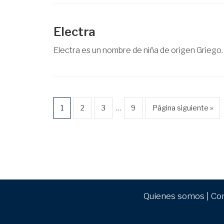
Electra
Electra es un nombre de niña de origen Griego. S
…
1
2
3
9
Página siguiente »
Quienes somos
|
Co