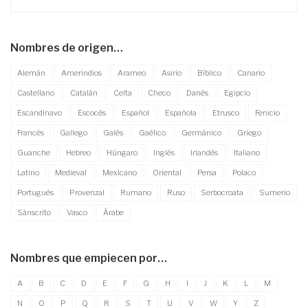
Nombres de origen…
Alemán
Amerindios
Arameo
Asirio
Bíblico
Canario
Castellano
Catalán
Celta
Checo
Danés
Egipcio
Escandinavo
Escocés
Español
Española
Etrusco
Fenicio
Francés
Gallego
Galés
Gaélico
Germánico
Griego
Guanche
Hebreo
Húngaro
Inglés
Irlandés
Italiano
Latino
Medieval
Mexicano
Oriental
Persa
Polaco
Portugués
Provenzal
Rumano
Ruso
Serbocroata
Sumerio
Sánscrito
Vasco
Árabe
Nombres que empiecen por…
A
B
C
D
E
F
G
H
I
J
K
L
M
N
O
P
Q
R
S
T
U
V
W
Y
Z